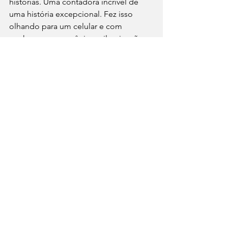
histórias. Uma contadora incrível de 
uma história excepcional. Fez isso 
olhando para um celular e com 
nenhum recurso cênico e iluminação 
precária (acho que nem filtro usou), e 
praticamente hipnotizou milhões de 
pessoas online por mais de 8 horas. 
Parafraseando o Filipe Grimaldi, 
#ChoraOupeneiai
                    (*) Adriana Machado é 
p
residente e Diretora de Inspiração da 
Tom Comunicação
Artigos