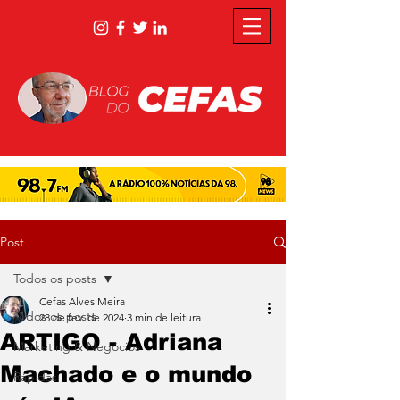
Post
Todos os posts
Cefas Alves Meira
Todos os posts
28 de fev. de 2024
3 min de leitura
ARTIGO - Adriana
Marketing & Negócios
Machado e o mundo
Rápidas