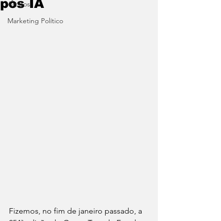
pós IA
Artigos
Marketing Político
Fizemos, no fim de janeiro passado, a 