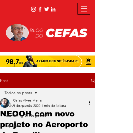
Post
Todos os posts
Cefas Alves Meira
Todos os posts
9 de mar. de 2022
1 min de leitura
NEOOH com novo
Marketing & Negócios
projeto no Aeroporto
Rápidas