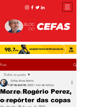
Post
Todos os posts
Cefas Alves Meira
Todos os posts
27 de set. de 2022
1 min de leitura
Morre Rogério Perez,
Marketing & Negócios
o repórter das copas
Rápidas
Atualizado:
28 de set. de 2022