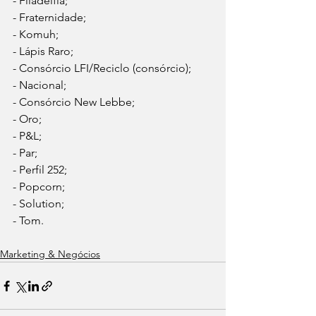
- Filadélfia;
- Fraternidade;
- Komuh;
- Lápis Raro;
- Consórcio LFI/Reciclo (consórcio);
- Nacional;
- Consórcio New Lebbe;
- Oro;
- P&L;
- Par;
- Perfil 252;
- Popcorn;
- Solution;
- Tom.
Marketing & Negócios