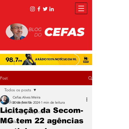
Post
Todos os posts
Cefas Alves Meira
Todos os posts
20 de fev. de 2024
1 min de leitura
Licitação da Secom-
Marketing & Negócios
MG tem 22 agências
Rápidas