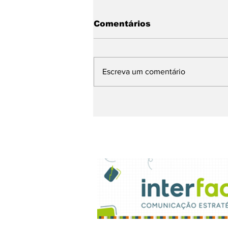
Comentários
Escreva um comentário
Chegando. Sábado, a 5ª
Feijoada da
Propaganda