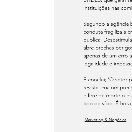
BNDES, que garantem
instituições nas com
Segundo a agência br
conduta fragiliza a 
pública. Desestimula 
abre brechas perigos
apenas de um erro a
legalidade e impesso
E conclui; ‘O setor 
revista, cria um pre
e fere de morte o esp
tipo de vício. É hora
Marketing & Negócios