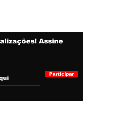
alizações! Assine
Participar
r Comunicação.