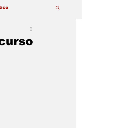
tico
curso