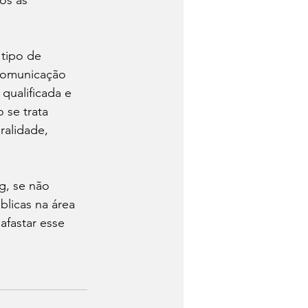
os às 
tipo de 
 comunicação 
qualificada e 
 se trata 
ralidade, 
g, se não 
licas na área 
afastar esse 