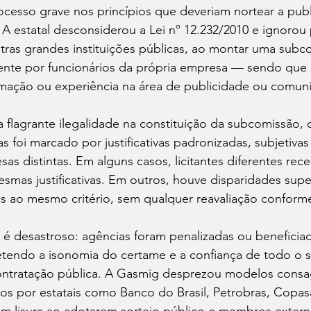
ocesso grave nos princípios que deveriam nortear a publ
s. A estatal desconsiderou a Lei nº 12.232/2010 e ignoro
tras grandes instituições públicas, ao montar uma subc
nte por funcionários da própria empresa — sendo que 
ação ou experiência na área de publicidade ou comun
 flagrante ilegalidade na constituição da subcomissão, 
s foi marcado por justificativas padronizadas, subjetivas
sas distintas. Em alguns casos, licitantes diferentes re
smas justificativas. Em outros, houve disparidades supe
as ao mesmo critério, sem qualquer reavaliação conforme
 é desastroso: agências foram penalizadas ou beneficia
tendo a isonomia do certame e a confiança de todo o se
ontratação pública. A Gasmig desprezou modelos consa
dos por estatais como Banco do Brasil, Petrobras, Copas