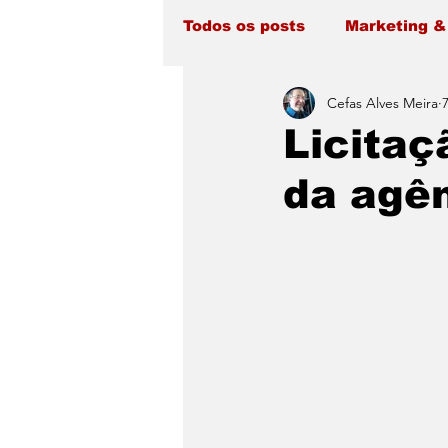
Todos os posts
Marketing &
Cefas Alves Meira
Licitaç
da agên