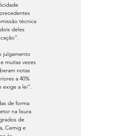
icidade 
u precedentes 
omissão técnica 
dois deles 
icação”.
o julgamento 
 e muitas vezes 
ceberam notas 
riores a 40% 
 exige a lei”.
das de forma 
tor na lisura 
grados de 
a, Cemig e 