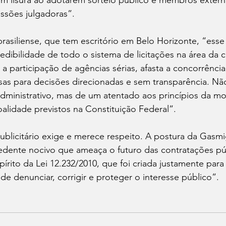
 lisura ao adotarem sorteio público e membros extern
issões julgadoras”.
asiliense, que tem escritório em Belo Horizonte, “esse 
credibilidade de todo o sistema de licitações na área da
a participação de agências sérias, afasta a concorrência 
as para decisões direcionadas e sem transparência. Não
dministrativo, mas de um atentado aos princípios da mo
alidade previstos na Constituição Federal”.
publicitário exige e merece respeito. A postura da Gasmi
cedente nocivo que ameaça o futuro das contratações púb
írito da Lei 12.232/2010, que foi criada justamente para 
 de denunciar, corrigir e proteger o interesse público”.