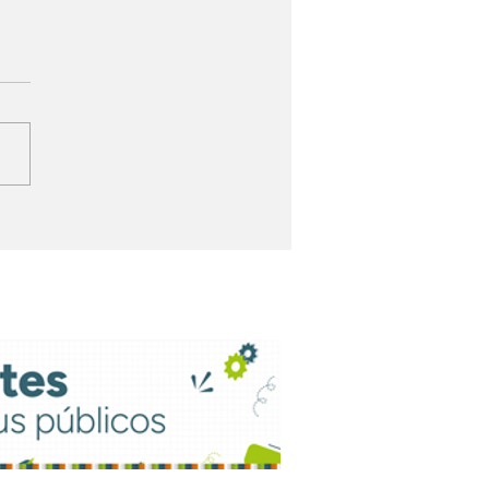
adélfia vence
corrência e continua
ndendo a Samarco