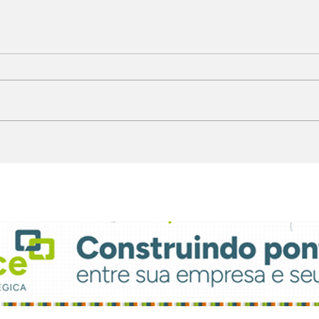
Light FM moderniza
Fil
parque técnico e
con
atualiza grade
ate