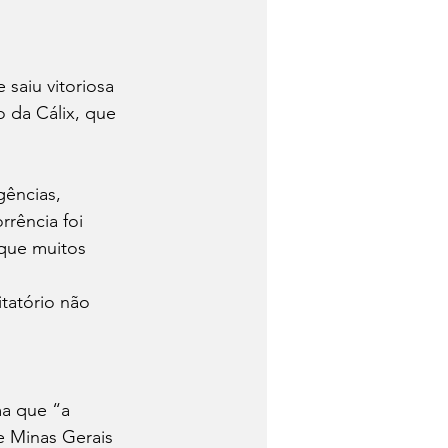
saiu vitoriosa 
o da Cálix, que 
ências, 
rência foi 
que muitos 
tatório não 
ma que “a 
 Minas Gerais 