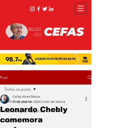
Post
Todos os posts
Cefas Alves Meira
Todos os posts
10 de dez. de 2024
2 min de leitura
Leonardo Chebly
Marketing & Negócios
comemora
Rápidas