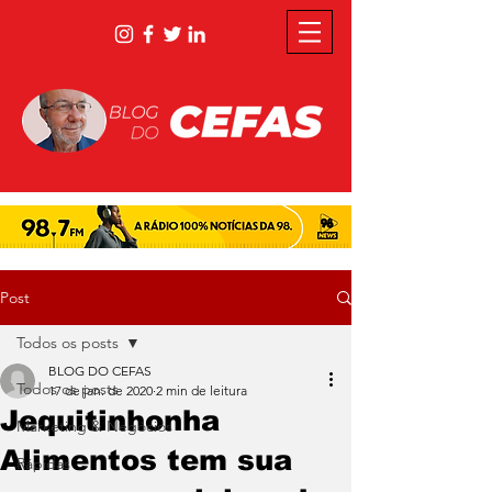
Post
Todos os posts
BLOG DO CEFAS
Todos os posts
17 de jan. de 2020
2 min de leitura
Jequitinhonha
Marketing & Negócios
Alimentos tem sua
Rápidas