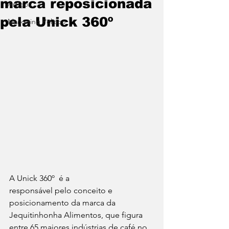
marca reposicionada
Artigos
pela Unick 360º
Marketing Político
A Unick 360º  é a 
responsável pelo conceito e 
posicionamento da marca da 
Jequitinhonha Alimentos, que figura 
entre 65 maiores indústrias de café no 