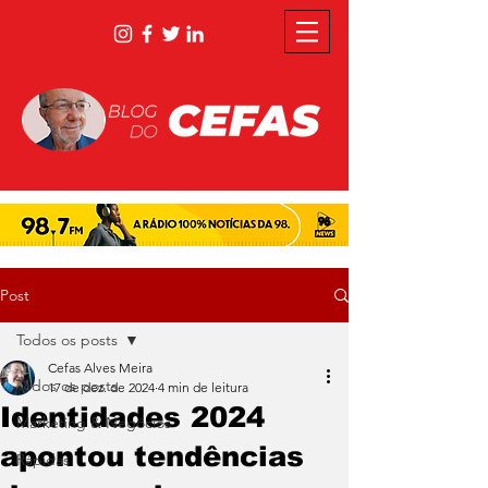
Post
Todos os posts
Cefas Alves Meira
Todos os posts
17 de dez. de 2024
4 min de leitura
Identidades 2024
Marketing & Negócios
apontou tendências
Rápidas