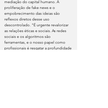
mediação do capital humano. A 
proliferação de fake news e o 
empobrecimento das ideias são 
reflexos diretos desse uso 
descontrolado. "É urgente revalorizar 
as relações éticas e sociais. As redes 
sociais e os algoritmos são 
ferramentas, e o nosso papel como 
profissionais é resgatar a profundidade 
e o propósito na comunicação, 
utilizando essas inovações para 
amplificar nossa voz, e não nos 
subjugarmos a elas", enfatizou o9 
palestrante..
Perspectivas para 2025
Em 2024, quando comemora 45 anos 
de atividades, o Sinapro-MG, como 
ressaltou Gustavo Faria, consolidou 