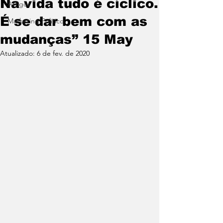
Na vida tudo é cíclico.
Artigos
É se dar bem com as
Marketing Político
mudanças” 15 May
Atualizado:
6 de fev. de 2020