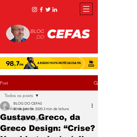
Post
Todos os posts
BLOG DO CEFAS
Todos os posts
20 de jan. de 2020
3 min de leitura
Gustavo Greco, da
Marketing & Negócios
Greco Design: “Crise?
Rápidas