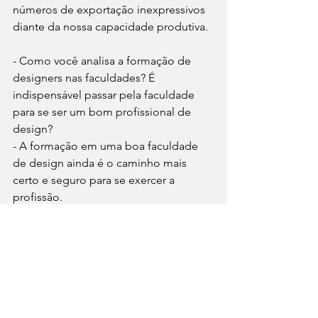
números de exportação inexpressivos 
diante da nossa capacidade produtiva.
- Como você analisa a formação de 
designers nas faculdades? É 
indispensável passar pela faculdade 
para se ser um bom profissional de 
design?
- A formação em uma boa faculdade 
de design ainda é o caminho mais 
certo e seguro para se exercer a 
profissão.
- A pessoa já nasce designer, ou 
aprende a ser designer?
- Sou da teoria de que somos capazes 
de aprender qualquer ofício. Com 
muito estudo, prática e determinação 
podemos ser o que quisermos. 