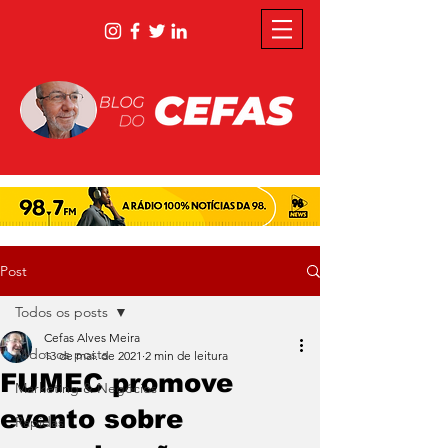
Post
Todos os posts
Cefas Alves Meira
Todos os posts
13 de mai. de 2021
2 min de leitura
FUMEC promove
Marketing & Negócios
evento sobre
Rápidas