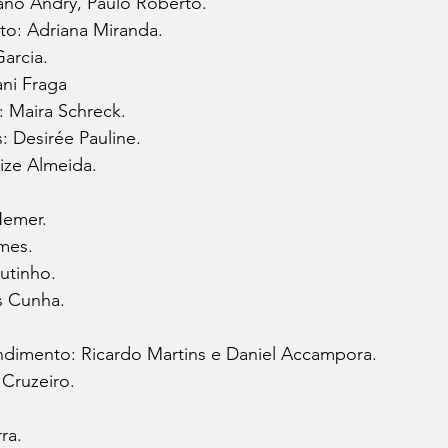
ano Andry, Paulo Roberto.
o: Adriana Miranda.
Garcia.
ani Fraga
: Maira Schreck.
: Desirée Pauline.
ize Almeida.
Nemer.
mes.
utinho.
as Cunha.
ndimento: Ricardo Martins e Daniel Accampora.
Cruzeiro.
ra.