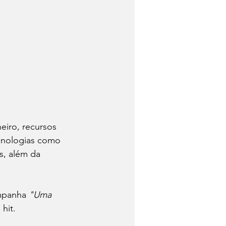
eiro, recursos 
cnologias como 
s, além da 
mpanha 
"Uma 
hit.