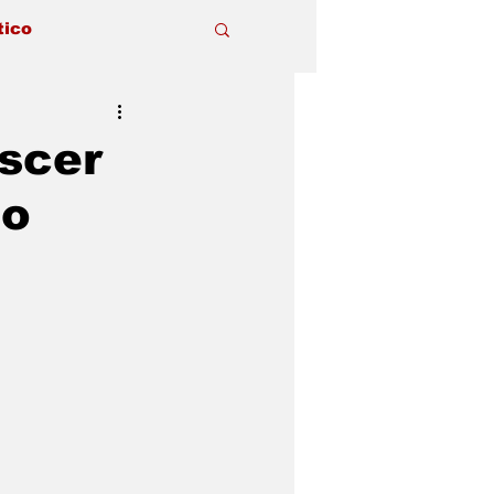
tico
escer
 o