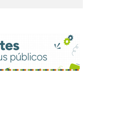
que técnico e
aliza grade