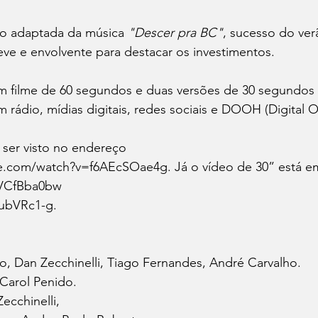
ão adaptada da música 
"Descer pra BC"
, sucesso do ve
ve e envolvente para destacar os investimentos.
 filme de 60 segundos e duas versões de 30 segundos p
 rádio, mídias digitais, redes sociais e DOOH (Digital 
 ser visto no endereço
be.com/watch?v=f6AEcSOae4g
.
 Já
 o vídeo de 30” está e
qVCfBba0bw
jubVRc1-g
.
o, Dan Zecchinelli, Tiago Fernandes, André Carvalho.
 Carol Penido.
ecchinelli,