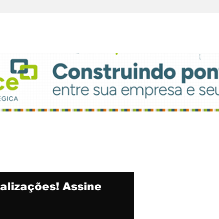
Feijoada da
par
Propaganda
atu
alizações! Assine