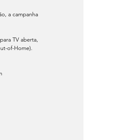
rão, a campanha 
ara TV aberta, 
Out-of-Home).
m 