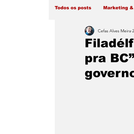
Todos os posts
Marketing &
Cefas Alves Meira
Filadél
pra BC
govern