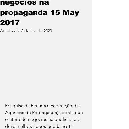
negócios na
Artigos
propaganda 15 May
Marketing Político
2017
Atualizado:
6 de fev. de 2020
Pesquisa da Fenapro (Federação das 
Agências de Propaganda) aponta que 
o ritmo de negócios na publicidade 
deve melhorar após queda no 1º 