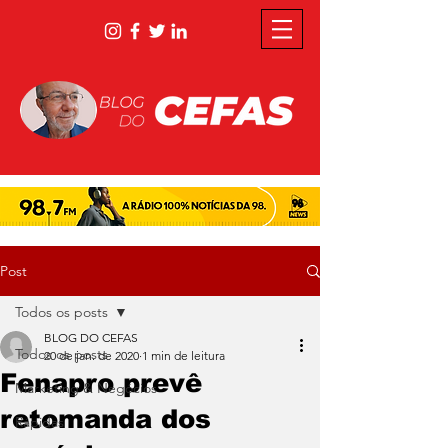
Post
Todos os posts
BLOG DO CEFAS
Todos os posts
20 de jan. de 2020
1 min de leitura
Fenapro prevê
Marketing & Negócios
retomanda dos
Rápidas