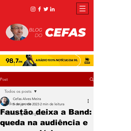
Post
Todos os posts
Cefas Alves Meira
Todos os posts
5 de jun. de 2023
2 min de leitura
Faustão deixa a Band:
Marketing & Negócios
queda na audiência e
Rápidas