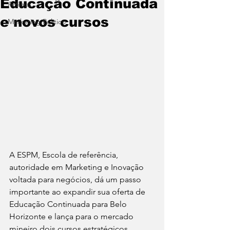
Educação Continuada
Artigos
e novos cursos
Marketing Político
A ESPM, Escola de referência, 
autoridade em Marketing e Inovação 
voltada para negócios, dá um passo 
importante ao expandir sua oferta de 
Educação Continuada para Belo 
Horizonte e lança para o mercado 
mineiro dois cursos estratégicos, 