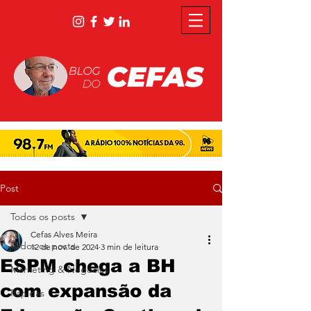
Post
Todos os posts
Cefas Alves Meira
Todos os posts
12 de nov. de 2024
3 min de leitura
ESPM chega a BH
Marketing & Negócios
com expansão da
Rápidas