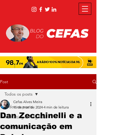
Post
Todos os posts
Cefas Alves Meira
Todos os posts
15 de mar. de 2024
4 min de leitura
Dan Zecchinelli e a
Marketing & Negócios
comunicação em
Rápidas