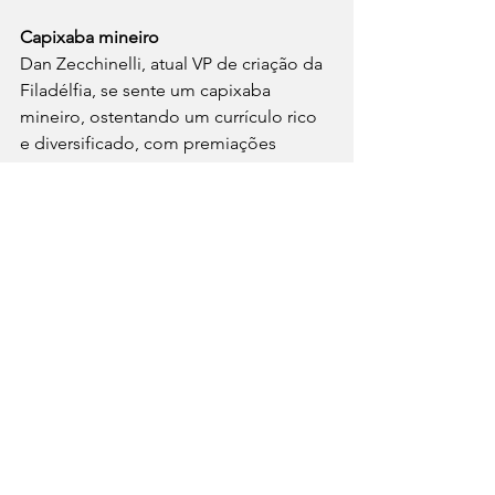
Capixaba mineiro
Dan Zecchinelli, atual VP de criação da 
Filadélfia, se sente um capixaba 
mineiro, ostentando um currículo rico 
e diversificado, com premiações 
regionais, nacionais e no exterior.
Bacharel em Comunicação 
Social/Publicidade e Propaganda pela 
Universidade Federal do Espírito 
Santo, Dan, após formar-se, veio para o 
mercado publicitário das Gerais, onde 
foi redator e diretor de criação da RC e 
Filadélfia (retornou à agência este ano). 
Zecchinelli atuou também em outras 
agências de porte como a Master 
Comunicação, JWT, DM9DDB e 
Artplan.