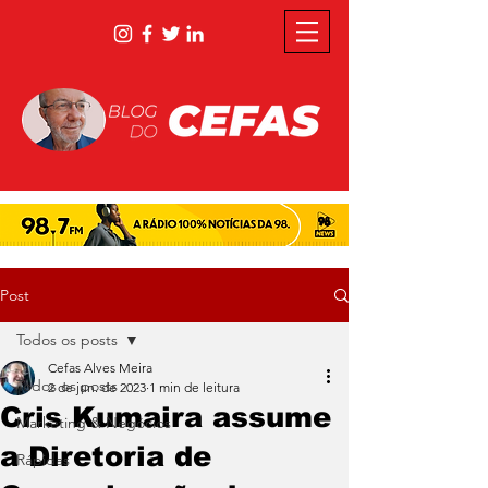
Post
Todos os posts
Cefas Alves Meira
Todos os posts
2 de jun. de 2023
1 min de leitura
Cris Kumaira assume
Marketing & Negócios
a Diretoria de
Rápidas