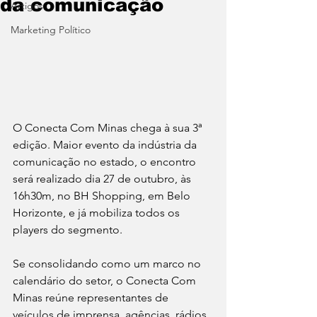
da comunicação
Artigos
Marketing Político
O Conecta Com Minas chega à sua 3ª 
edição. Maior evento da indústria da 
comunicação no estado, o encontro 
será realizado dia 27 de outubro, às 
16h30m, no BH Shopping, em Belo 
Horizonte, e já mobiliza todos os 
players do segmento.
Se consolidando como um marco no 
calendário do setor, o Conecta Com 
Minas reúne representantes de 
veículos de imprensa, agências, rádios, 