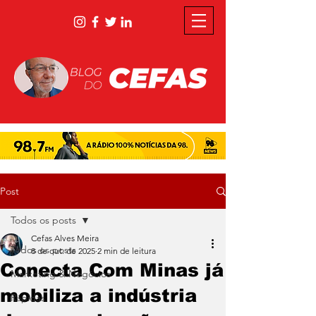
Post
Todos os posts
Cefas Alves Meira
Todos os posts
8 de out. de 2025
2 min de leitura
Conecta Com Minas já
Marketing & Negócios
mobiliza a indústria
Rápidas