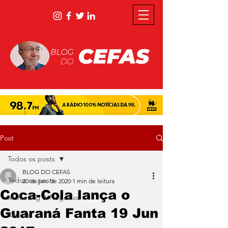
Post
Todos os posts
BLOG DO CEFAS
Todos os posts
20 de jan. de 2020
1 min de leitura
Coca-Cola lança o
Marketing & Negócios
Guaraná Fanta 19 Jun
Rápidas