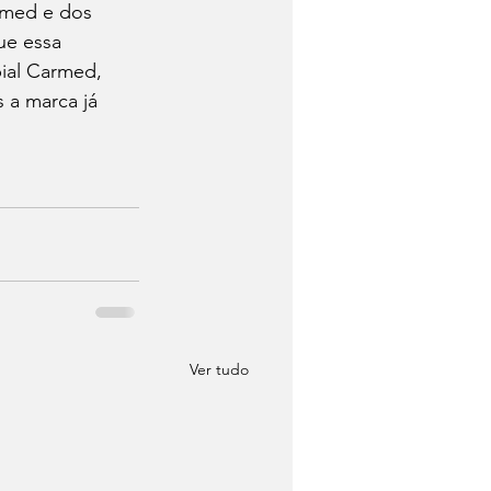
imed e dos 
ue essa 
ial Carmed, 
 a marca já 
Ver tudo