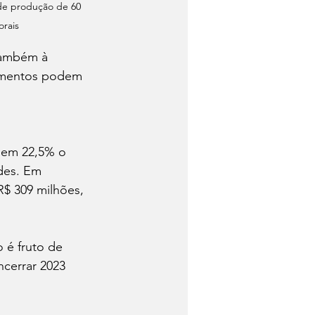
de produção de 60 
orais
também à 
imentos podem 
 em 22,5% o 
des. Em 
$ 309 milhões, 
 é fruto de 
cerrar 2023 