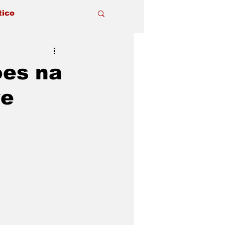
tico
ões na
re