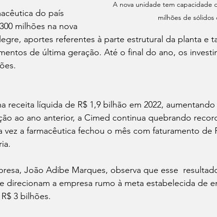
A nova unidade tem capacidade 
macêutica do país 
milhões de sólidos 
 300 milhões na nova 
gre, aportes referentes à parte estrutural da planta e 
entos de última geração. Até o final do ano, 
os invest
hões
.
ma receita líquida de R$ 1,9 bilhão em 2022, aumentando
ção ao ano anterior, a Cimed continua quebrando recor
ra vez a farmacêutica fechou o mês com faturamento de R
ia.
resa, João Adibe Marques, observa que esse  resultado
que direcionam a empresa rumo à meta estabelecida de en
R$ 3 bilhões. 