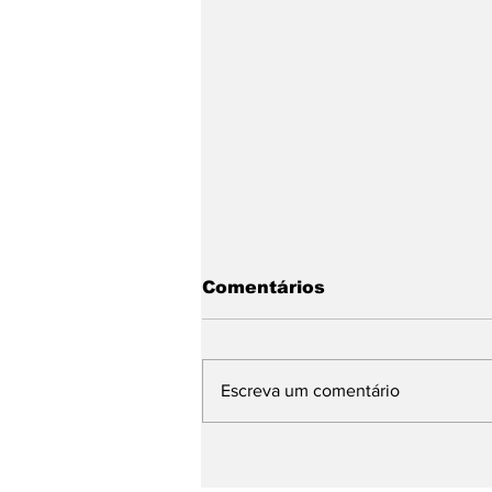
Comentários
Escreva um comentário
Sinapro-MG cria o
Prêmio Minas de