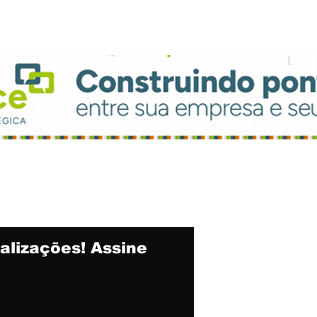
Propaganda
atu
alizações! Assine