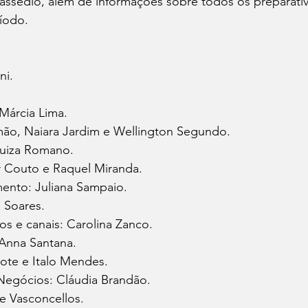
 assédio, além de informações sobre todos os preparati
ríodo.
ni. 
 Márcia Lima.
mão, Naiara Jardim e Wellington Segundo.
Luiza Romano.
 Couto e Raquel Miranda.
ento: Juliana Sampaio. 
 Soares.
s e canais: Carolina Zanco.
Anna Santana.
ote e Italo Mendes. 
 Negócios: Cláudia Brandão.
e Vasconcellos.