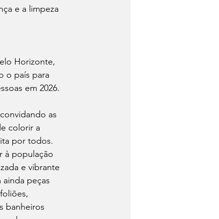
ça e a limpeza 
elo Horizonte, 
o o país para 
pessoas em 2026.
 convidando as 
 colorir a 
ta por todos. 
r à população 
zada e vibrante 
m ainda peças 
oliões, 
s banheiros 