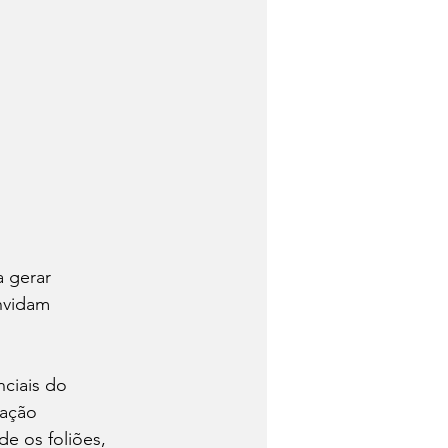
 gerar 
nvidam 
ciais do 
 ação 
e os foliões, 