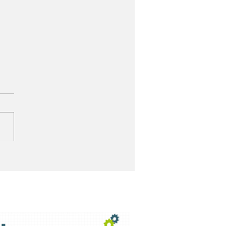
adélfia vence
corrência e continua
ndendo a Samarco