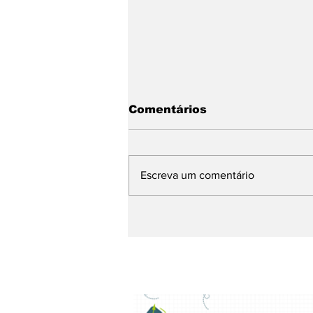
Comentários
Escreva um comentário
Chegando. Sábado, a 5ª
Feijoada da
Propaganda