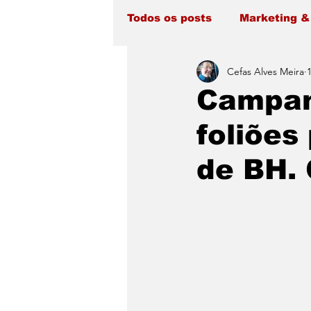
Todos os posts
Marketing &
Cefas Alves Meira
1
Campan
foliões
de BH. 