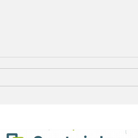
Light FM moderniza
Fil
parque técnico e
con
atualiza grade
ate