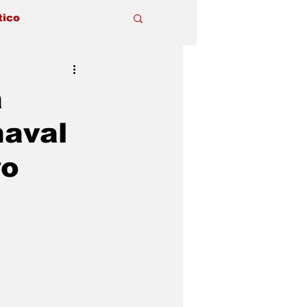
tico
a
naval
ro