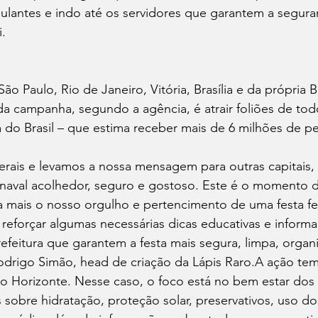
lantes e indo até os servidores que garantem a seguran
i.
o Paulo, Rio de Janeiro, Vitória, Brasília e da própria B
 da campanha, segundo a agência, é atrair foliões de tod
ta do Brasil – que estima receber mais de 6 milhões de 
rais e levamos a nossa mensagem para outras capitais,
naval acolhedor, seguro e gostoso. Este é o momento de
a mais o nosso orgulho e pertencimento de uma festa fei
reforçar algumas necessárias dicas educativas e informa
efeitura que garantem a festa mais segura, limpa, organi
Rodrigo Simão, head de criação da Lápis Raro.A ação te
o Horizonte. Nesse caso, o foco está no bem estar dos f
obre hidratação, proteção solar, preservativos, uso do