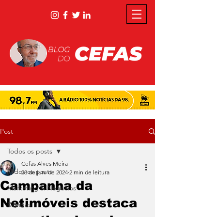
Post
Todos os posts
Cefas Alves Meira
Todos os posts
28 de jun. de 2024
2 min de leitura
Campanha da
Marketing & Negócios
Netimóveis destaca
Rápidas