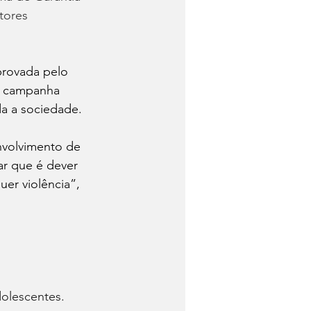
tores 
provada pelo 
a campanha 
da a sociedade.
envolvimento de 
ar que é dever 
er violência”, 
dolescentes.