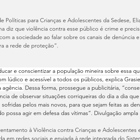
de Políticas para Crianças e Adolescentes da Sedese, El
 diz que violência contra esse público é crime e precis
com a sociedade ao falar sobre os canais de denúncia e
a a rede de proteção”.
ucar e conscientizar a população mineira sobre essa qu
lúdico e acessível a todos os públicos, explica Grasiel
a agência.
Dessa forma, prossegue a publicitária, “cons
cia de observar situações corriqueiras do dia a dia qu
s sofridas pelos mais novos, para que sejam feitas as de
do possa agir em defesa das vítimas”. Divulgação ampla
ntamento à Violência contra Crianças e Adolescentes 
a em redes sociais e enviada à rede integrada do Siste