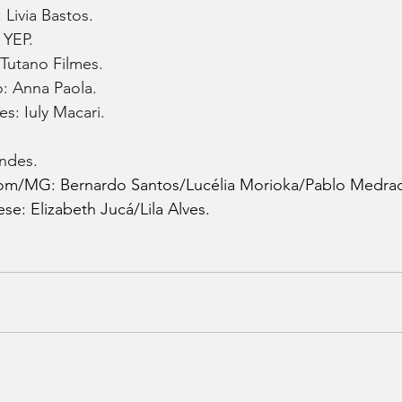
 Livia Bastos.
 YEP.
Tutano Filmes.
: Anna Paola.
s: Iuly Macari.
andes.
om/MG: Bernardo Santos/Lucélia Morioka/Pablo Medra
e: Elizabeth Jucá/Lila Alves.