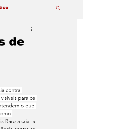
tico
s de
ia contra 
visíveis para os 
entendem o que 
como 
s Raro a criar a 