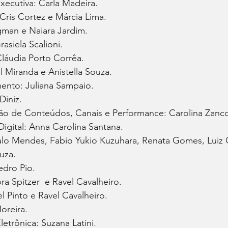
xecutiva: Carla Madeira.
Cris Cortez e Márcia Lima.
gman e Naiara Jardim.
asiela Scalioni.
láudia Porto Corrêa.
 Miranda e Anistella Souza.
ento: Juliana Sampaio.
Diniz.
ão de Conteúdos, Canais e Performance: Carolina Zanc
gital: Anna Carolina Santana.
talo Mendes, Fabio Yukio Kuzuhara, Renata Gomes, Luiz 
uza.
edro Pio.
ra Spitzer  e Ravel Cavalheiro.
l Pinto e Ravel Cavalheiro.
oreira.
trônica: Suzana Latini.