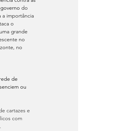
ência contra as 
 
g
overno
 do 
 a importância 
taca o 
 uma grande 
escente no 
zonte, no 
rede de 
esenciem ou 
de cartazes e 
licos com 
.