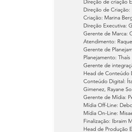
Direção de criação E
Direção de Criação: 
Criação: Marina Ber
Direção Executiva: Gr
Gerente de Marca: C
Atendimento: Raquel
Gerente de Planejam
Planejamento: Thaís 
Gerente de integraç
Head de Conteúdo Di
Conteúdo Digital: Í
Gimenez, Rayane So
Gerente de Mídia: P
Mídia Off-Line: Debo
Mídia On-Line: Misae
Finalização: Ibraim M
Head de Produção Ele