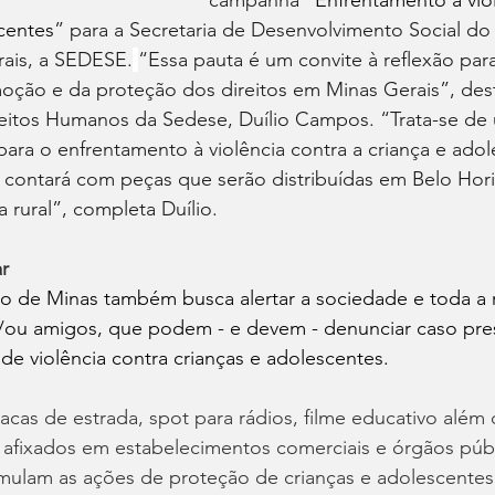
campanha “
Enfrentamento à viol
centes
” para a Secretaria de Desenvolvimento Social do
ais, a SEDESE.
“Essa pauta é um convite à reflexão para
moção e da proteção dos direitos em Minas Gerais”, des
reitos Humanos da Sedese, Duílio Campos. “Trata-se de
ara o enfrentamento à violência contra a criança e adol
contará com peças que serão distribuídas em Belo Hori
na rural”, completa Duílio.
r
o de Minas também busca alertar a sociedade e toda a 
s e/ou amigos, que podem - e devem - denunciar caso pr
e violência contra crianças e adolescentes.
cas de estrada, spot para rádios, filme educativo além 
 afixados em estabelecimentos comerciais e órgãos púb
ulam as ações de proteção de crianças e adolescentes