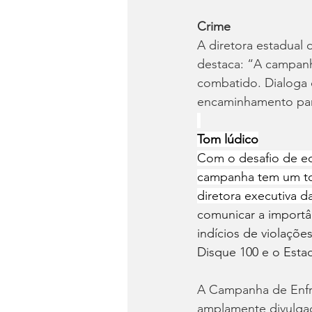
Crime
A diretora estadual 
destaca: “A campanha
combatido. Dialoga 
encaminhamento par
Tom lúdico
Com o desafio de ed
campanha tem um tom 
diretora executiva d
comunicar a importân
indícios de violaçõe
Disque 100 e o Esta
A Campanha de Enfre
amplamente divulgad