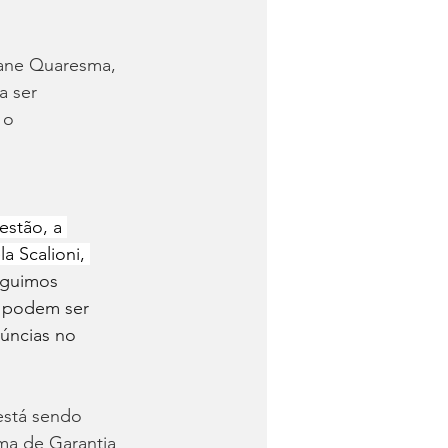
iane Quaresma, 
a ser 
 o 
estão, a 
a Scalioni, 
eguimos 
e podem ser 
núncias no 
está sendo 
ma de Garantia 