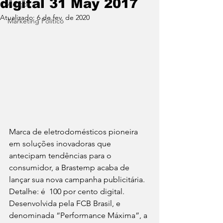
digital 31 May 2017
Artigos
Atualizado:
6 de fev. de 2020
Marketing Político
Marca de eletrodomésticos pioneira 
em soluções inovadoras que 
antecipam tendências para o 
consumidor, a Brastemp acaba de 
lançar sua nova campanha publicitária. 
Detalhe: é  100 por cento digital. 
Desenvolvida pela FCB Brasil, e 
denominada “Performance Máxima”, a 