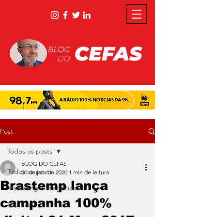
Post
Todos os posts
BLOG DO CEFAS
Todos os posts
20 de jan. de 2020
1 min de leitura
Brastemp lança
Marketing & Negócios
campanha 100%
Rápidas