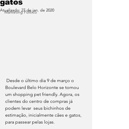
gatos
Artigos
Atualizado:
27 de jan. de 2020
Marketing Político
 Desde o último dia 9 de março o 
Boulevard Belo Horizonte se tornou 
um shopping pet friendly. Agora, os 
clientes do centro de compras já 
podem levar  seus bichinhos de 
estimação, inicialmente cães e gatos, 
para passear pelas lojas.  