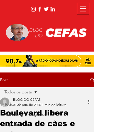
Post
Todos os posts
BLOG DO CEFAS
Todos os posts
21 de jan. de 2020
1 min de leitura
Boulevard libera
Marketing & Negócios
entrada de cães e
Rápidas