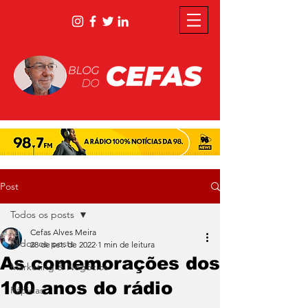
Post
Todos os posts
Cefas Alves Meira
Todos os posts
28 de set. de 2022
1 min de leitura
As comemorações dos
Marketing & Negócios
100 anos do rádio
Rápidas