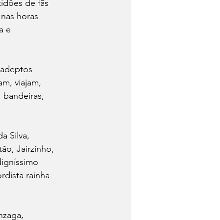
idões de fãs 
 nas horas 
a e 
 adeptos 
m, viajam, 
 bandeiras, 
 Silva, 
ão, Jairzinho, 
igníssimo 
dista rainha 
nzaga, 