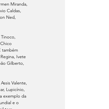
armen Miranda, 
vio Caldas, 
son Ned, 
 Tinoco, 
 Chico 
 E também 
Regina, Ivete 
ão Gilberto, 
Assis Valente, 
r, Lupicínio, 
 a exemplo da 
undial e o 