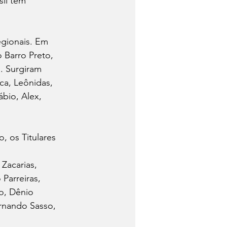
il tem 
egionais. Em 
 Barro Preto, 
. Surgiram 
ca, Leônidas, 
ábio, Alex, 
, os Titulares 
Zacarias, 
Parreiras, 
io, Dênio 
ernando Sasso, 