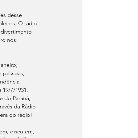
vés desse 
leiros. O rádio 
divertimento 
tro nos 
aneiro, 
e pessoas, 
ndência. 
 19/7/1931, 
e do Paraná, 
ravés da Rádio 
era do rádio!
cem, discutem, 