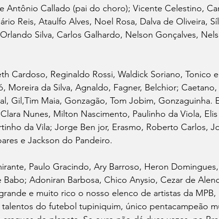
e Antônio Callado (pai do choro); Vicente Celestino, C
io Reis, Ataulfo Alves, Noel Rosa, Dalva de Oliveira, Síl
 Orlando Silva, Carlos Galhardo, Nelson Gonçalves, Nel
eth Cardoso, Reginaldo Rossi, Waldick Soriano, Tonico e
, Moreira da Silva, Agnaldo, Fagner, Belchior; Caetano,
al, Gil,Tim Maia, Gonzagão, Tom Jobim, Gonzaguinha.
lara Nunes, Milton Nascimento, Paulinho da Viola, Elis 
tinho da Vila; Jorge Ben jor, Erasmo, Roberto Carlos, Jo
oares e Jackson do Pandeiro.
irante, Paulo Gracindo, Ary Barroso, Heron Domingues, 
 Babo; Adoniran Barbosa, Chico Anysio, Cezar de Alenca
grande e muito rico o nosso elenco de artistas da MPB,
e talentos do futebol tupiniquim, único pentacampeão m