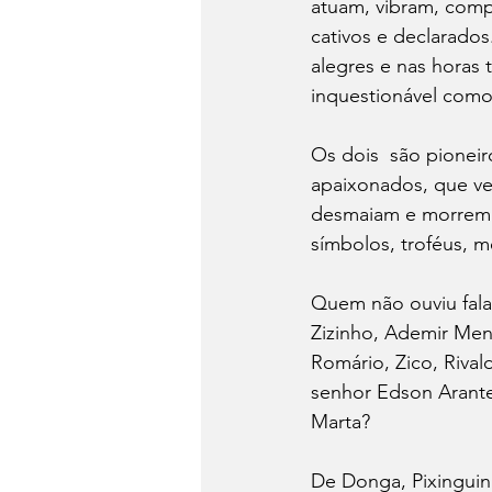
atuam, vibram, comp
cativos e declarados
alegres e nas horas 
inquestionável como
Os dois  são pioneir
apaixonados, que ve
desmaiam e morrem d
símbolos, troféus, m
Quem não ouviu fala
Zizinho, Ademir Menez
Romário, Zico, Riva
senhor Edson Arantes
Marta?
De Donga, Pixinguin