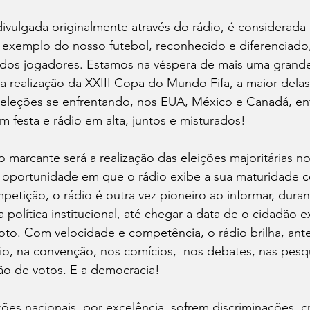
 divulgada originalmente através do rádio, é considerada
exemplo do nosso futebol, reconhecido e diferenciado, 
l dos jogadores. Estamos na véspera de mais uma grande
a realização da XXIII Copa do Mundo Fifa, a maior delas,
eleções se enfrentando, nos EUA, México e Canadá, ent
m festa e rádio em alta, juntos e misturados!
marcante será a realização das eleições majoritárias no 
 oportunidade em que o rádio exibe a sua maturidade co
petição, o rádio é outra vez pioneiro ao informar, dura
 política institucional, até chegar a data de o cidadão e
oto. Com velocidade e competência, o rádio brilha, ante
io, na convenção, nos comícios,  nos debates, nas pesqu
ão de votos. E a democracia!
ões nacionais, por excelência, sofrem discriminações, crí