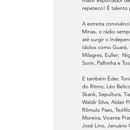
maior exportador de
repeteco! É talento 
A estreita convivênc
Minas, o rádio semp
até surgir o Indepe
ídolos como Guará, K
Milagres, Euller;  Ni
Sorin, Palhinha e Tos
E também Éder, Tonin
do Ritmo, Léo Belico
Skank, Sepultura, Tia
Waldir Silva, Aldair 
Rômulo Paes, Teófilo
Moreira, Vicente Pra
José Lino, Januário 