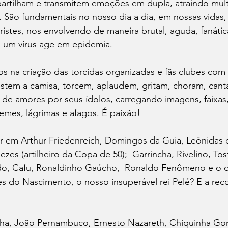
artilham e transmitem emoções em dupla, atraindo mult
. São fundamentais no nosso dia a dia, em nossas vidas,
tristes, nos envolvendo de maneira brutal, aguda, fanátic
 um vírus age em epidemia.
os na criação das torcidas organizadas e fãs clubes com
stem a camisa, torcem, aplaudem, gritam, choram, canta
e amores por seus ídolos, carregando imagens, faixas,
emes, lágrimas e afagos. É paixão!
r em Arthur Friedenreich, Domingos da Guia, Leônidas da
es (artilheiro da Copa de 50);  Garrincha, Rivelino, Tost
ldo, Cafu, Ronaldinho Gaúcho,  Ronaldo Fenômeno e o d
 do Nascimento, o nosso insuperável rei Pelé? E a recor
ha, João Pernambuco, Ernesto Nazareth, Chiquinha Go