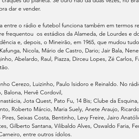
 craques do planeta. Se ouro não dá duas vezes, no Bras
pra dar e vender.
ia entre o rádio e futebol funciona também em termos r
re frequentou  os estádios da Alameda, de Lourdes e do
ndência e, depois, o Mineirão, em 1965, que mudou tudo
afunga, Nicola, Mário de Castro, Dario; Jair Bala, Nene
ginho, Abelardo, Raul, Piazza, Dirceu Lopes, Zé Carlos, F
tão.
ho Cerezo, Luizinho, Paulo Isidoro e Reinaldo. No rádio
, Balona, Hervê Cordovil,  
nastácia, Jota Quest, Pato Fu, 14 Bis; Clube da Esquina, 
Pinto, Roberto Márcio, Maria Suely, Anete Araujo, Ricardo 
 Pires, Seixas Costa, Bentinho, Levy Freire, Jairo Anatól
tes, Gilberto Santana, Vilibaldo Alves, Oswaldo Faria, F
Carneiro, entre outros ídolos.