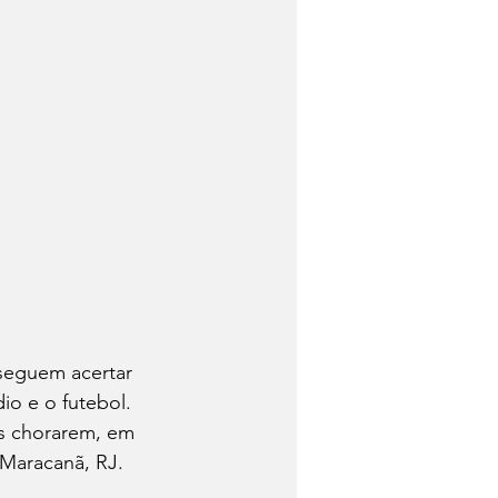
seguem acertar 
o e o futebol. 
as chorarem, em 
Maracanã, RJ. 