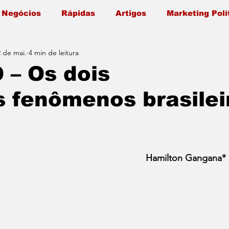
 Negócios
Rápidas
Artigos
Marketing Polí
2 de mai.
4 min de leitura
 – Os dois
 fenômenos brasilei
                                                             Hamilton Gangana*