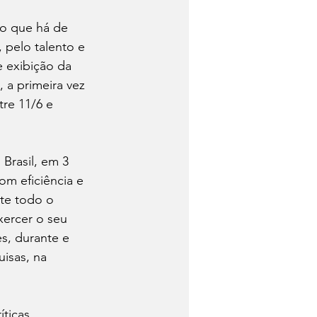
 o que há de 
pelo talento e 
 exibição da 
 a primeira vez 
re 11/6 e 
Brasil, em 3 
m eficiência e 
nte todo o 
xercer o seu 
s, durante e 
isas, na 
ticas,  