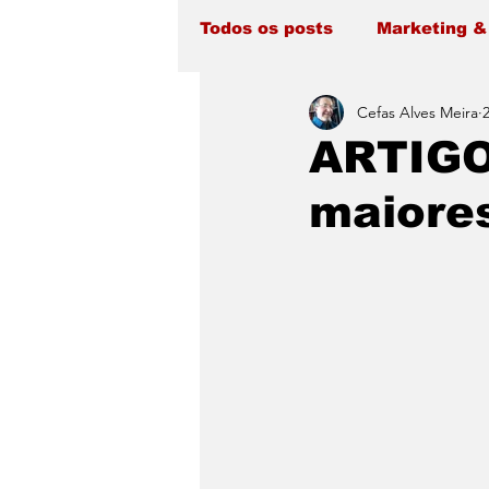
Todos os posts
Marketing &
Cefas Alves Meira
ARTIGO
maiores
                             