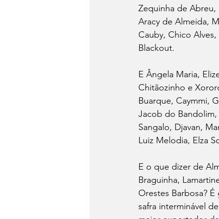
Zequinha de Abreu, 
Aracy de Almeida, Már
Cauby, Chico Alves,
Blackout.
E Ângela Maria, Eliz
Chitãozinho e Xororó
Buarque, Caymmi, G
Jacob do Bandolim, C
Sangalo, Djavan, Mar
Luiz Melodia, Elza S
E o que dizer de Alm
Braguinha, Lamartine
Orestes Barbosa? É 
safra interminável d