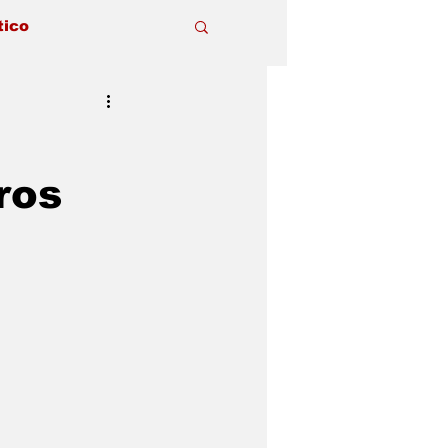
tico
ros