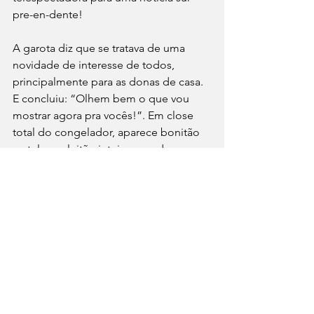
pre-en-dente!
A garota diz que se tratava de uma 
novidade de interesse de todos, 
principalmente para as donas de casa. 
E concluiu: “Olhem bem o que vou 
mostrar agora pra vocês!”. Em close 
total do congelador, aparece bonitão 
na tela um leitão inteiro, assado, 
dourado, decorado com alface, 
tomates, azeitonas, palmito e a boca 
cheia de farofa…foi aquele choque 
provocante! A garota explica: “Esta 
nova geladeira Cônsul, modelo X, tem 
o maior congelador que existe, onde 
cabe até um leitão inteiro! Olha ele aí! 
É de dar água na boca!...irresistível 
tentação!” (e completa com as 