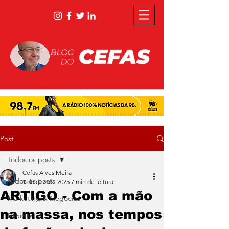
Post
Todos os posts
Cefas Alves Meira
Todos os posts
1 de dez. de 2025
7 min de leitura
ARTIGO - Com a mão
Marketing & Negócios
na massa, nos tempos
Rápidas