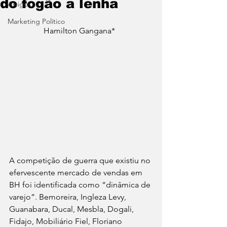
do fogão a lenha
Artigos
Marketing Político
                 Hamilton Gangana*
A competição de guerra que existiu no 
efervescente mercado de vendas em 
BH foi identificada como “dinâmica de 
varejo”. Bemoreira, Ingleza Levy, 
Guanabara, Ducal, Mesbla, Dogali, 
Fidajo, Mobiliário Fiel, Floriano 