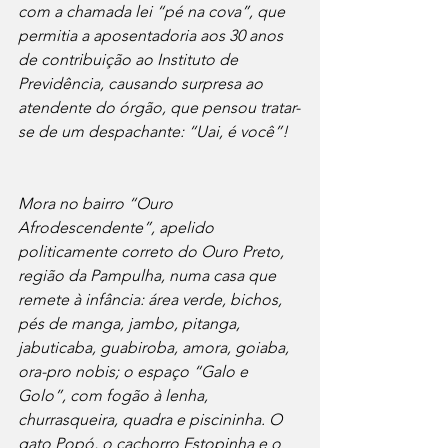
com a chamada lei “pé na cova”, que 
permitia a aposentadoria aos 30 anos 
de contribuição ao Instituto de 
Previdência, causando surpresa ao 
atendente do órgão, que pensou tratar-
se de um despachante: “Uai, é você”!
Mora no bairro “Ouro 
Afrodescendente”, apelido 
politicamente correto do Ouro Preto, 
região da Pampulha, numa casa que 
remete à infância: área verde, bichos, 
pés de manga, jambo, pitanga, 
jabuticaba, guabiroba, amora, goiaba, 
ora-pro nobis; o espaço “Galo e 
Golo”, com fogão à lenha, 
churrasqueira, quadra e piscininha. O 
gato Popó, o cachorro Estopinha e o 