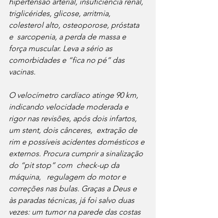
hipertensão arterial, insuficiência renal, 
triglicérides, glicose, arritmia, 
colesterol alto, osteoporose, próstata 
e  sarcopenia, a perda de massa e 
força muscular. Leva a sério as 
comorbidades e “fica no pé” das 
vacinas.
O velocímetro cardíaco atinge 90 km, 
indicando velocidade moderada e 
rigor nas revisões, após dois infartos, 
um stent, dois cânceres,  extração de 
rim e possíveis acidentes domésticos e 
externos. Procura cumprir a sinalização 
do “pit stop” com  check-up da 
máquina,   regulagem do motor e 
correções nas bulas. Graças a Deus e 
às paradas técnicas, já foi salvo duas 
vezes: um tumor na parede das costas 