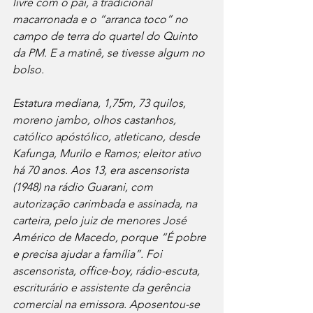
livre com o pai, a tradicional 
macarronada e o “arranca toco” no 
campo de terra do quartel do Quinto 
da PM. E a matinê, se tivesse algum no 
bolso.    
Estatura mediana, 1,75m, 73 quilos, 
moreno jambo, olhos castanhos, 
católico apóstólico, atleticano, desde 
Kafunga, Murilo e Ramos; eleitor ativo 
há 70 anos. Aos 13, era ascensorista 
(1948) na rádio Guarani, com 
autorização carimbada e assinada, na 
carteira, pelo juiz de menores José 
Américo de Macedo, porque “É pobre 
e precisa ajudar a família”. Foi 
ascensorista, office-boy, rádio-escuta, 
escriturário e assistente da gerência 
comercial na emissora. Aposentou-se 