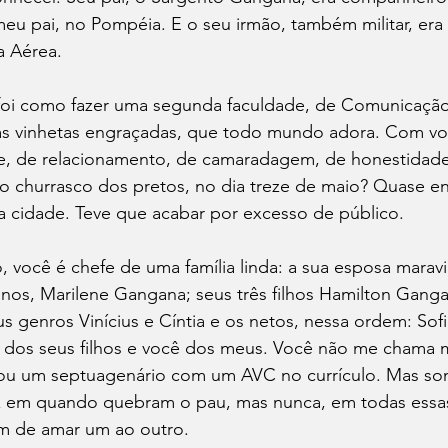
meu pai, no Pompéia. E o seu irmão, também militar, er
a Aérea.
 foi como fazer uma segunda faculdade, de Comunicação 
as vinhetas engraçadas, que todo mundo adora. Com vo
e, de relacionamento, de camaradagem, de honestidade.
o churrasco dos pretos, no dia treze de maio? Quase en
da cidade. Teve que acabar por excesso de público.
você é chefe de uma família linda: a sua esposa maravi
nos, Marilene Gangana; seus três filhos Hamilton Ganga
s genros Vinícius e Cíntia e os netos, nessa ordem: Sofia
 dos seus filhos e você dos meus. Você não me chama ma
ou um septuagenário com um AVC no currículo. Mas so
z em quando quebram o pau, mas nunca, em todas essa
am de amar um ao outro.