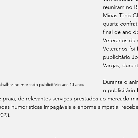
reuniram no R
Minas Tênis Cl
quarta confrat
final de ano d
Veteranos da 
Veteranos foi
publicitário J
Vargas, duran
Durante o ani
alhar no mercado publicitário aos 13 anos 
o publicitário
 praia, de relevantes serviços prestados ao mercado mi
adas humorísticas impagáveis e enorme simpatia, recebeu
023.