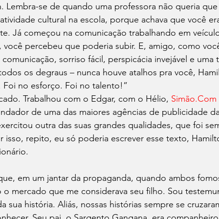
n. Lembra-se de quando uma professora não queria que
atividade cultural na escola, porque achava que você er
rte. Já começou na comunicação trabalhando em veículo
li, você percebeu que poderia subir. E, amigo, como voc
comunicação, sorriso fácil, perspicácia invejável e uma
todos os degraus – nunca houve atalhos pra você, Hamil
. Foi no esforço. Foi no talento!”
ado. Trabalhou com o Edgar, com o Hélio, 
Simão.Com
undador de uma das maiores agências de publicidade da 
 exercitou outra das suas grandes qualidades, que foi se
r isso, repito, eu só poderia escrever esse texto, Hamilt
ionário.
o que, em um jantar da propaganda, quando ambos fomo
o o mercado que me considerava seu filho. Sou testemu
 sua história. Aliás, nossas histórias sempre se cruzar
onhecer. Seu pai, o Sargento Gangana, era companheir