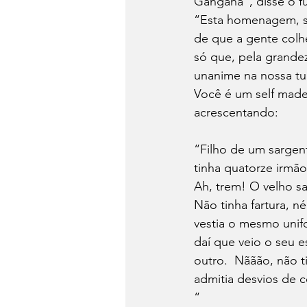
Gangana”, disse o f
“Esta homenagem, si
de que a gente colh
só que, pela grandez
unanime na nossa tu
Você é um self made
acrescentando:
“Filho de um sargent
tinha quatorze irmão
Ah, trem! O velho sa
Não tinha fartura, 
vestia o mesmo unifo
daí que veio o seu 
outro.  Nããão, não t
admitia desvios de c
“