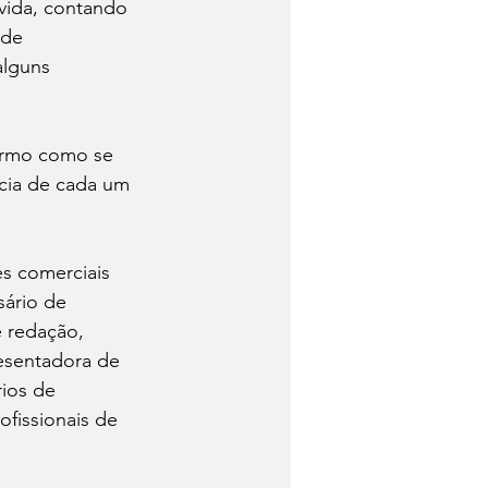
vida, contando 
de 
alguns 
ermo como se 
cia de cada um 
s comerciais 
sário de 
e redação, 
resentadora de 
rios de 
ofissionais de 