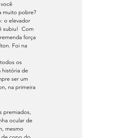
 você 
a muito pobre? 
: o elevador 
ê subiu!  Com 
 tremenda força 
ton. Foi na 
 todos os 
história de 
mpre ser um 
on, na primeira 
s premiados, 
nha ocular de 
am, mesmo 
o de copo do 