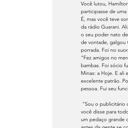
Você lutou, Hamilto
participasse de uma 
É, mas você teve so
da rádio Guarani. A
o seu poder nato de 
de vontade, galgou 
porrada. Foi no suor
“Fez amigos no merc
bambas. Foi sócio f
Minas: a Hoje. E ali
excelente patrão. Po
pessoa. Fui seu func
 “Sou o publicitári
você disse para tod
um pedaço grande da
antes da gente se c