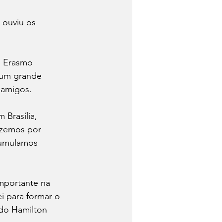
ouviu os 
e Erasmo 
 um grande 
amigos.   
Brasília, 
izemos por 
cumulamos 
mportante na 
ei para formar o 
 do Hamilton 