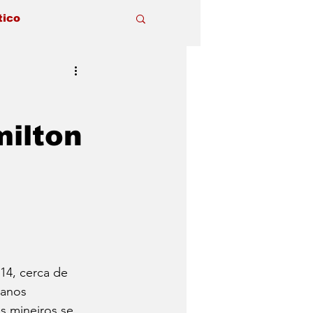
tico
ilton
14, cerca de 
ranos 
 mineiros se 