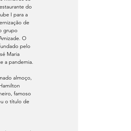
estaurante do 
ube I para a 
ernização de 
o grupo 
Amizade. O 
 fundado pelo 
osé Maria 
te a pandemia.
mado almoço, 
 Hamilton 
neiro, famoso 
 o título de 