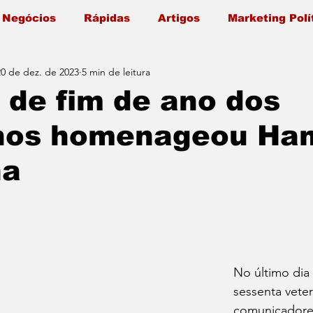
 Negócios
Rápidas
Artigos
Marketing Polí
20 de dez. de 2023
5 min de leitura
 de fim de ano dos
nos homenageou Ham
na
No último dia 
sessenta vete
comunicadores