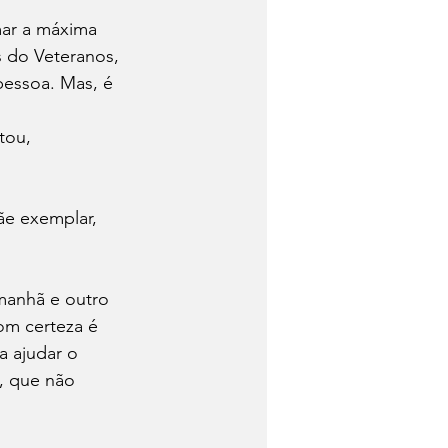
ar a máxima 
 do Veteranos, 
pessoa. Mas, é 
tou, 
ãe exemplar, 
manhã e outro 
om certeza é 
a ajudar o 
, que não 