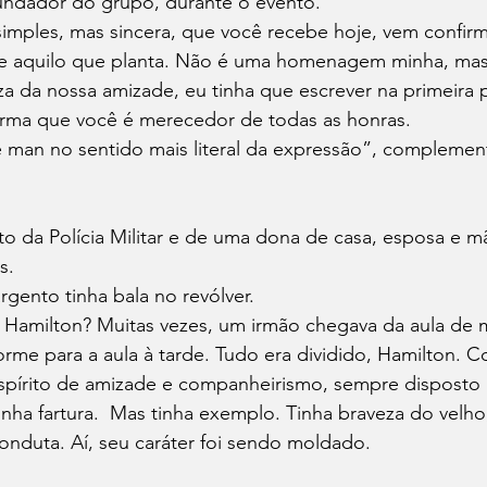
undador do grupo, durante o evento.
mples, mas sincera, que você recebe hoje, vem confirm
e aquilo que planta. Não é uma homenagem minha, mas
a da nossa amizade, eu tinha que escrever na primeira 
rma que você é merecedor de todas as honras.
 man no sentido mais literal da expressão”, complemen
o da Polícia Militar e de uma dona de casa, esposa e m
s.
rgento tinha bala no revólver.
né Hamilton? Muitas vezes, um irmão chegava da aula de 
rme para a aula à tarde. Tudo era dividido, Hamilton. C
espírito de amizade e companheirismo, sempre disposto 
inha fartura.  Mas tinha exemplo. Tinha braveza do velho
onduta. Aí, seu caráter foi sendo moldado.