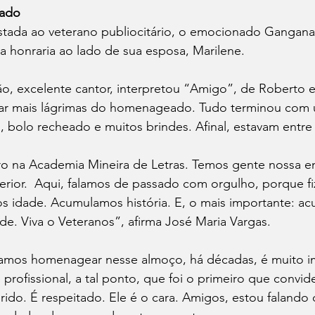
ado
ada ao veterano publiocitário, o emocionado Gangana 
a honraria ao lado de sua esposa, Marilene.
tão, excelente cantor, interpretou “Amigo”, de Roberto 
olar mais lágrimas do homenageado. Tudo terminou com
 bolo recheado e muitos brindes. Afinal, estavam entre 
 na Academia Mineira de Letras. Temos gente nossa em 
terior.  Aqui, falamos de passado com orgulho, porque f
 idade. Acumulamos história. E, o mais importante: a
de. Viva o Veteranos”, afirma José Maria Vargas.
amos homenagear nesse almoço, há décadas, é muito i
 profissional, a tal ponto, que foi o primeiro que convid
rido. É respeitado. Ele é o cara. Amigos, estou falando