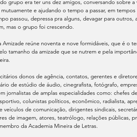
 do grupo era ter uns dez amigos, conversando sobre a 
o mutuamente e ajudando o tempo a passar, em tempos 
po passou, depressa pra alguns, devagar para outros, 
am, mas o grupo foi crescendo.
a Amizade reúne noventa e nove formidáveis, que é o t
pelo tamanho da amizade que se nutrem e pela importân
ira.
itários donos de agência, contatos, gerentes e diretore
tário de estúdio de áudio, cinegrafista, fotógrafo, empre
Tem jornalistas de amplas especialidades como: chefes d
sportivo, colunistas políticos, econômico, radialista, ap
de veículos de comunicação, dirigentes sindicais, secretá
es de imagem, atores, teatrólogo, relações públicas, pr
membro da Academia Mineira de Letras.