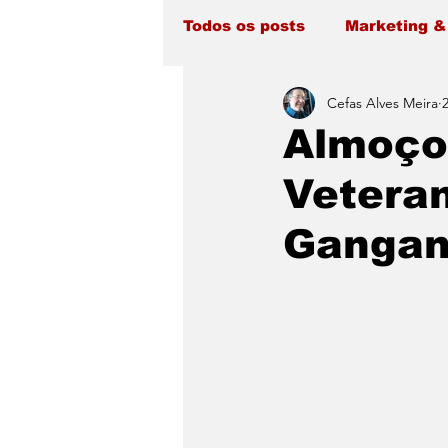
Todos os posts
Marketing &
Cefas Alves Meira
Almoço
Vetera
Ganga