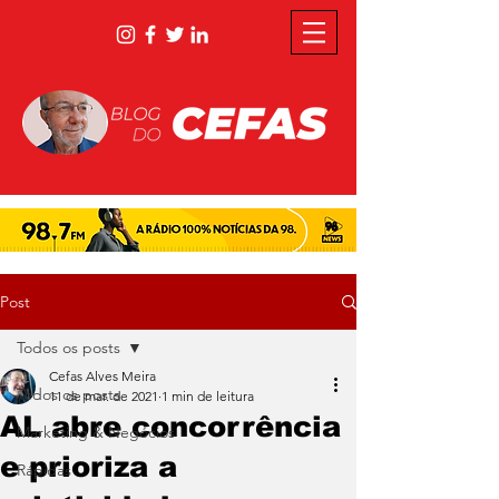
Post
Todos os posts
Cefas Alves Meira
Todos os posts
11 de mar. de 2021
1 min de leitura
AL abre concorrência
Marketing & Negócios
e prioriza a
Rápidas