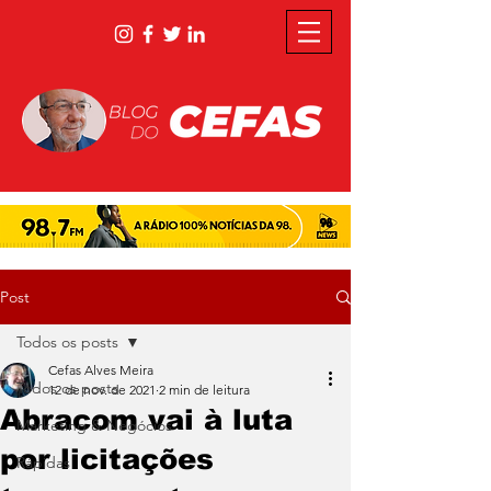
Post
Todos os posts
Cefas Alves Meira
Todos os posts
12 de nov. de 2021
2 min de leitura
Abracom vai à luta
Marketing & Negócios
por licitações
Rápidas