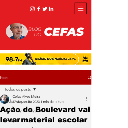
Post
Todos os posts
Cefas Alves Meira
Todos os posts
27 de jan. de 2023
1 min de leitura
Ação do Boulevard vai
Marketing & Negócios
levarmaterial escolar
Rápidas