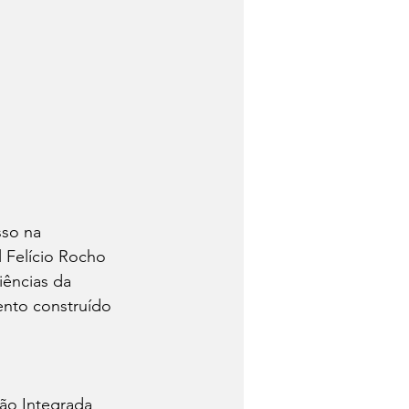
so na 
 Felício Rocho 
ências da 
ento construído 
ão Integrada 