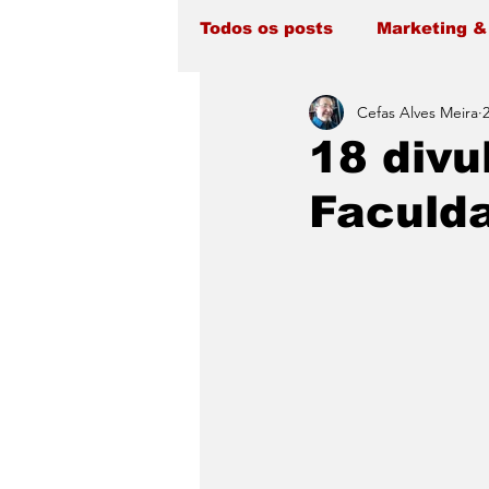
Todos os posts
Marketing &
Cefas Alves Meira
18 divu
Faculd