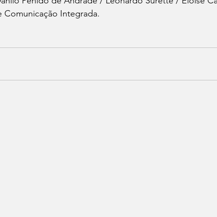
anilo Penido de Andrade / Leonardo Surette / Eloise Car
de Comunicação Integrada.