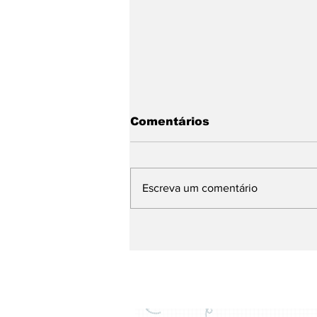
Comentários
Escreva um comentário
Chegando. Sábado, a 5ª
Feijoada da
Propaganda