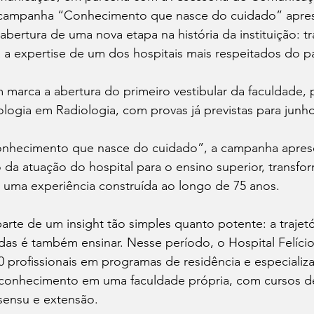
a campanha “Conhecimento que nasce do cuidado” apres
abertura de uma nova etapa na história da instituição: t
 a expertise de um dos hospitais mais respeitados do pa
arca a abertura do primeiro vestibular da faculdade, p
ogia em Radiologia, com provas já previstas para junho
nhecimento que nasce do cuidado”, a campanha apres
da atuação do hospital para o ensino superior, transf
uma experiência construída ao longo de 75 anos.
parte de um insight tão simples quanto potente: a trajetó
as é também ensinar. Nesse período, o Hospital Felício
 profissionais em programas de residência e especializ
se conhecimento em uma faculdade própria, com cursos d
sensu e extensão.