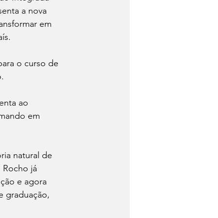
enta a nova 
ransformar em 
ís.
ara o curso de 
.
enta ao 
ormando em 
ria natural de 
 Rocho já 
ação e agora 
e graduação, 