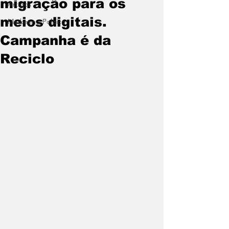
migração para os
Artigos
meios digitais.
Marketing Político
Campanha é da
Reciclo