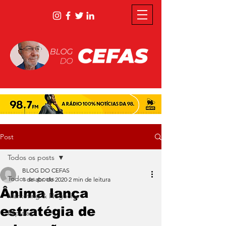
Post
Todos os posts
BLOG DO CEFAS
Todos os posts
1 de abr. de 2020
2 min de leitura
Ânima lança
Marketing & Negócios
estratégia de
Rápidas